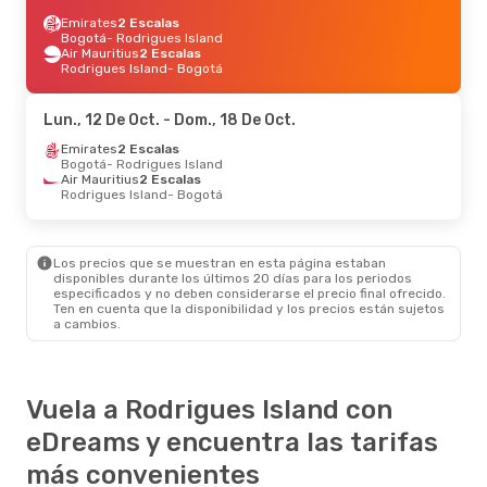
Emirates
2 Escalas
Bogotá
- Rodrigues Island
Air Mauritius
2 Escalas
Rodrigues Island
- Bogotá
Lun., 12 De Oct.
- Dom., 18 De Oct.
Emirates
2 Escalas
Bogotá
- Rodrigues Island
Air Mauritius
2 Escalas
Rodrigues Island
- Bogotá
Los precios que se muestran en esta página estaban
disponibles durante los últimos 20 días para los periodos
especificados y no deben considerarse el precio final ofrecido.
Ten en cuenta que la disponibilidad y los precios están sujetos
a cambios.
Vuela a Rodrigues Island con
eDreams y encuentra las tarifas
más convenientes