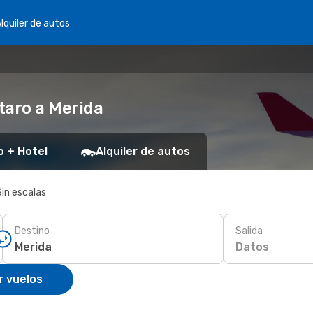
lquiler de autos
taro a Merida
o + Hotel
Alquiler de autos
Sin escalas
Destino
Salida
Datos
r vuelos