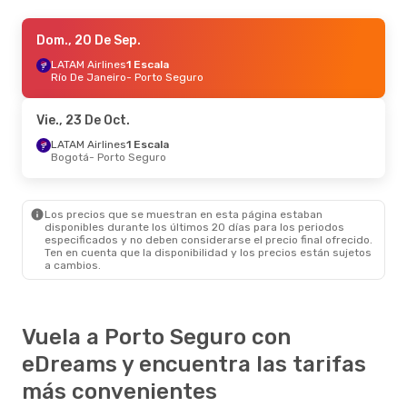
Sáb., 12 De Sep.
Dom., 20 De Sep.
- Mar., 15 De Sep.
LATAM Airlines
LATAM Airlines
Directo
1 Escala
Sao Paulo
Río De Janeiro
- Porto Seguro
- Porto Seguro
Gol
Directo
Porto Seguro
- Sao Paulo
Vie., 23 De Oct.
Sáb., 10 De Oct.
LATAM Airlines
1 Escala
- Mar., 13 De Oct.
Bogotá
- Porto Seguro
Azul Linhas Aereas Brasileiras
Directo
Sao Paulo
- Porto Seguro
Azul Linhas Aereas Brasileiras
1 Escala
Porto Seguro
- Sao Paulo
Los precios que se muestran en esta página estaban
disponibles durante los últimos 20 días para los periodos
especificados y no deben considerarse el precio final ofrecido.
Vie., 28 De Ago.
- Mié., 2 De Sep.
Ten en cuenta que la disponibilidad y los precios están sujetos
a cambios.
LATAM Airlines
2 Escalas
Bogotá
- Porto Seguro
LATAM Airlines
1 Escala
Porto Seguro
- Bogotá
Vuela a Porto Seguro con
eDreams y encuentra las tarifas
más convenientes