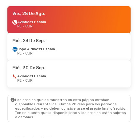
Mar., 13 De Oct.
Vie., 28 De Ago.
- Dom., 18 De Oct.
Copa Airlines
Avianca
1 Escala
1 Escala
PEI
PEI
- CUR
- CUR
Copa Airlines
1 Escala
CUR
- PEI
Mié., 23 De Sep.
Dom., 27 De Sep.
Copa Airlines
1 Escala
- Mié., 30 De Sep.
PEI
- CUR
Copa Airlines
1 Escala
PEI
- CUR
Copa Airlines
1 Escala
Mié., 30 De Sep.
CUR
- PEI
Avianca
1 Escala
PEI
- CUR
Mié., 9 De Sep.
- Vie., 11 De Sep.
Copa Airlines
1 Escala
PEI
- CUR
Los precios que se muestran en esta página estaban
Copa Airlines
1 Escala
disponibles durante los últimos 20 días para los periodos
CUR
- PEI
especificados y no deben considerarse el precio final ofrecido.
Ten en cuenta que la disponibilidad y los precios están sujetos
a cambios.
Vie., 28 De Ago.
- Jue., 3 De Sep.
Copa Airlines
1 Escala
PEI
- CUR
Copa Airlines
1 Escala