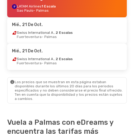
LATAM Airlines
1 Escala
Sao Paulo
- Palmas
Mié., 21 De Oct.
Swiss International Air Lines
2 Escalas
Fuerteventura
- Palmas
Mié., 21 De Oct.
Swiss International Air Lines
2 Escalas
Fuerteventura
- Palmas
Los precios que se muestran en esta página estaban
disponibles durante los últimos 20 días para los periodos
especificados y no deben considerarse el precio final ofrecido.
Ten en cuenta que la disponibilidad y los precios están sujetos
a cambios.
Vuela a Palmas con eDreams y
encuentra las tarifas más