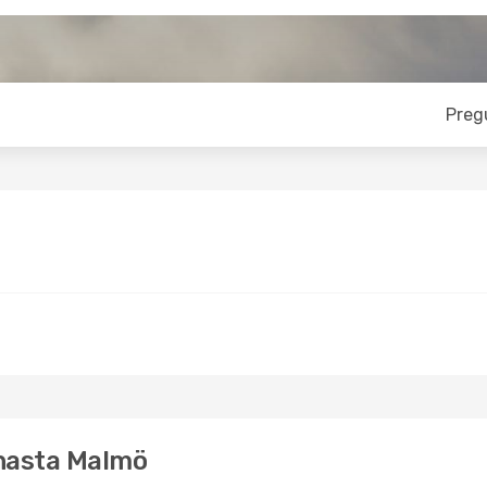
Preg
 hasta Malmö