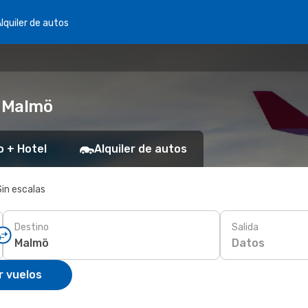
lquiler de autos
a Malmö
o + Hotel
Alquiler de autos
Sin escalas
Destino
Salida
Datos
r vuelos