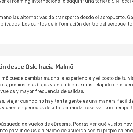
ar el roaming internacional o adquirir una tarjeta SIM local 
ano las alternativas de transporte desde el aeropuerto. Ge
o privados. Los puntos de información dentro del aeropuerto
ón desde Oslo hacia Malmö
almö puede cambiar mucho la experiencia y el costo de tu v
s, precios más bajos y un ambiente más relajado en el aerop
vuelos y mayor frecuencia de salidas.
has, viajar cuando no hay tanta gente es una manera fácil d
jas y caen en periodos de alta demanda, reservar con tiempo 
.
e búsqueda de vuelos de eDreams. Podrás ver qué vuelos hay
nto para ir de Oslo a Malmö de acuerdo con tu propio calend