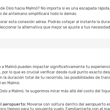
de Oslo hacia Malmö? No importa si es una escapada rápida,
o de antemano simplificará todo lo demás.
orar esta conexión aérea. Podrás cotejar al instante la dur
eleccionar la alternativa que mejor se ajuste a tus necesidad
lo a Malmö pueden impactar significativamente tu experienci
por lo que es crucial verificar desde cuál punto exacto des
 la duración total de tu recorrido, las posibilidades de tran
l en Malmö.
lo a Malmö, te sugerimos mirar más allá del costo del tique
el aeropuerto:
Moverse con soltura dentro del aeropuerto es
oco tiempo para tu siguiente vuelo. Familiarizarte con el 