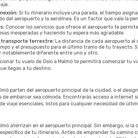
iaje.
onexión:
Si tu itinerario incluye una parada, el tiempo asig
del aeropuerto y la aerolínea. Es un factor que vale la pena
s:
Conocer los servicios que ofrece el aeropuerto te permite
presas inesperadas y haciendo tu espera más agradable.
 transporte terrestre:
La distancia de cada aeropuerto al c
empo y el presupuesto para el último tramo de tu trayecto. S
r notablemente diferente entre uno y otro.
cionar tu vuelo de Oslo a Malmö te permitirá comenzar tu vi
e llegas a tu destino.
mö parten del aeropuerto principal de la ciudad, o el design
 de embarcar sea cómoda. Encontrarás acceso a internet sin
de viaje esenciales, listos para cualquier necesidad de últi
lmö aterrizan en el aeropuerto principal. Sin embargo, si l
specífico de tu itinerario. Antes de emprender tu camino c