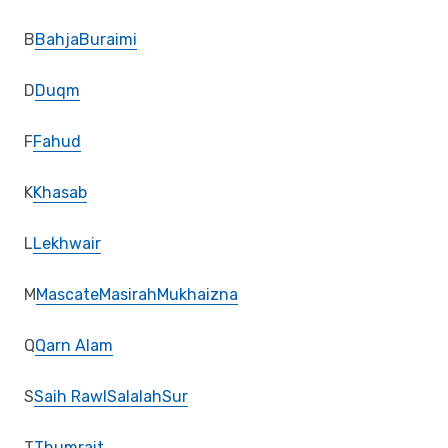
B
Bahja
Buraimi
D
Duqm
F
Fahud
K
Khasab
L
Lekhwair
M
Mascate
Masirah
Mukhaizna
Q
Qarn Alam
S
Saih Rawl
Salalah
Sur
T
Thumrait