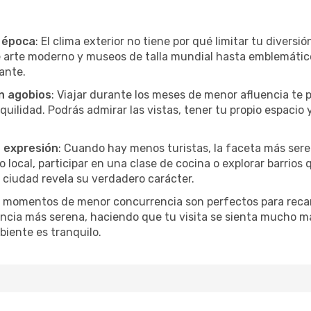
r época
: El clima exterior no tiene por qué limitar tu diversi
e arte moderno y museos de talla mundial hasta emblemáticos
ante.
in agobios
: Viajar durante los meses de menor afluencia te 
quilidad. Podrás admirar las vistas, tener tu propio espacio 
a expresión
: Cuando hay menos turistas, la faceta más seren
ocal, participar en una clase de cocina o explorar barrios 
 ciudad revela su verdadero carácter.
s momentos de menor concurrencia son perfectos para recar
ncia más serena, haciendo que tu visita se sienta mucho m
iente es tranquilo.