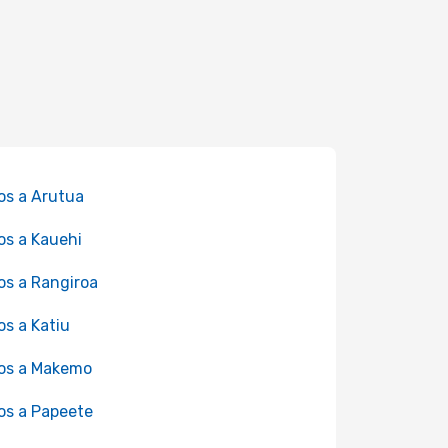
os a Arutua
os a Kauehi
os a Rangiroa
os a Katiu
os a Makemo
os a Papeete