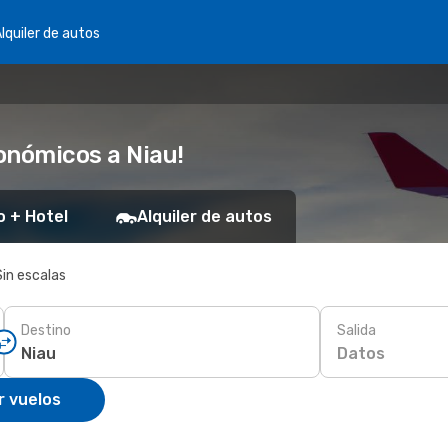
lquiler de autos
onómicos a Niau!
o + Hotel
Alquiler de autos
Sin escalas
Destino
Salida
Datos
r vuelos