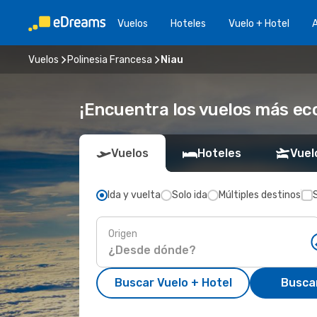
Vuelos
Hoteles
Vuelo + Hotel
A
Vuelos
Polinesia Francesa
Niau
¡Encuentra los vuelos más ec
Vuelos
Hoteles
Vuel
Ida y vuelta
Solo ida
Múltiples destinos
Origen
Buscar Vuelo + Hotel
Busca