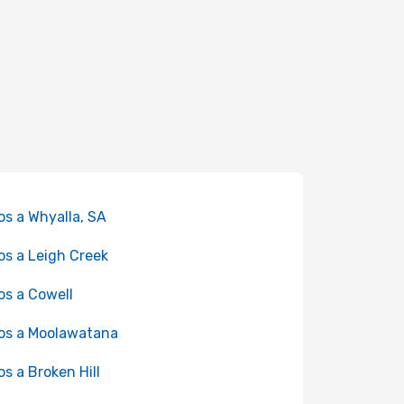
os a Whyalla, SA
os a Leigh Creek
os a Cowell
os a Moolawatana
os a Broken Hill