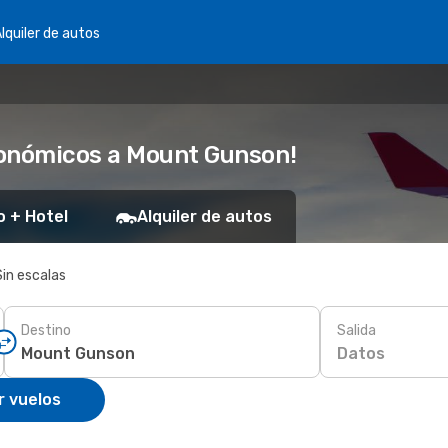
lquiler de autos
conómicos a Mount Gunson!
o + Hotel
Alquiler de autos
Sin escalas
Destino
Salida
Datos
r vuelos