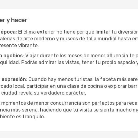
er y hacer
r época
: El clima exterior no tiene por qué limitar tu diver
alerías de arte moderno y museos de talla mundial hasta em
resente vibrante.
in agobios
: Viajar durante los meses de menor afluencia te 
quilidad. Podrás admirar las vistas, tener tu propio espacio 
a expresión
: Cuando hay menos turistas, la faceta más ser
do local, participar en una clase de cocina o explorar barr
 ciudad revela su verdadero carácter.
s momentos de menor concurrencia son perfectos para recar
ncia más serena, haciendo que tu visita se sienta mucho m
iente es tranquilo.