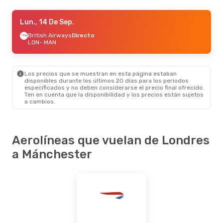
Mar., 15 De Sep.
Lun., 14 De Sep.
- Sáb., 26 De Sep.
British Airways
British Airways
Directo
Directo
LON
LON
- MAN
- MAN
British Airways
Directo
MAN
- LON
Los precios que se muestran en esta página estaban
disponibles durante los últimos 20 días para los periodos
especificados y no deben considerarse el precio final ofrecido.
Ten en cuenta que la disponibilidad y los precios están sujetos
a cambios.
Aerolíneas que vuelan de Londres
a Mánchester