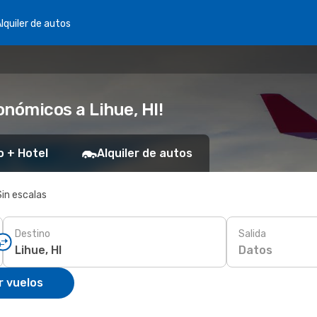
lquiler de autos
nómicos a Lihue, HI!
o + Hotel
Alquiler de autos
Sin escalas
Destino
Salida
Datos
r vuelos