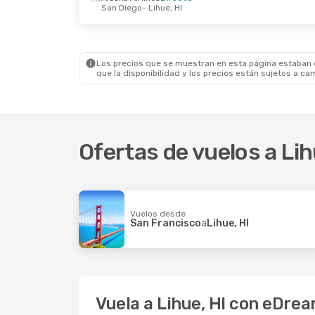
San Diego
- Lihue, HI
Vie., 28 De Ago.
- Jue., 3 De Sep.
Alaska Airlines
2 Escalas
Juneau
- Lihue, HI
Alaska Airlines
1 Escala
Lihue, HI
- Juneau
Los precios que se muestran en esta página estaban di
que la disponibilidad y los precios están sujetos a ca
Ofertas de vuelos a Lih
Vuelos desde
San Francisco
a
Lihue, HI
Vuela a Lihue, HI con eDre