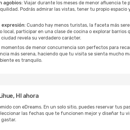
in agobios
: Viajar durante los meses de menor afluencia te 
quilidad. Podrás admirar las vistas, tener tu propio espacio 
a expresión
: Cuando hay menos turistas, la faceta más seren
ocal, participar en una clase de cocina o explorar barrios 
 ciudad revela su verdadero carácter.
s momentos de menor concurrencia son perfectos para recar
ncia más serena, haciendo que tu visita se sienta mucho m
iente es tranquilo.
Lihue, HI ahora
omido con eDreams. En un solo sitio, puedes reservar tus pa
eleccionar las fechas que te funcionen mejor y diseñar tu vi
 gastar.