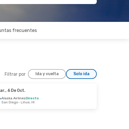
untas frecuentes
Filtrar por
Ida y vuelta
Solo ida
ar., 6 De Oct.
un., 19 De Oct.
Alaska Airlines
Directo
San Diego
- Lihue, HI
1 Escala
 HI
1 Escala
 NJ