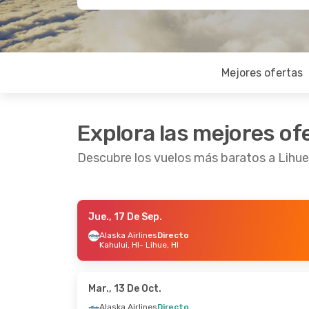
Mejores ofertas
Explora las mejores of
Descubre los vuelos más baratos a Lihue
Jue., 17 De Sep.
Vie., 18 De Sep.
- Sáb., 26 De Sep.
Vie., 23
Alaska Airlines
Directo
Kahului, HI
- Lihue, HI
Alaska Airlines
Directo
Americ
San Francisco
- Lihue, HI
Newar
Alaska Airlines
Directo
Americ
Lihue, HI
- San Francisco
Lihue, 
Mar., 13 De Oct.
Alaska Airlines
Directo