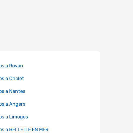
os a Royan
os a Cholet
os a Nantes
os a Angers
os a Limoges
os a BELLE ILE EN MER