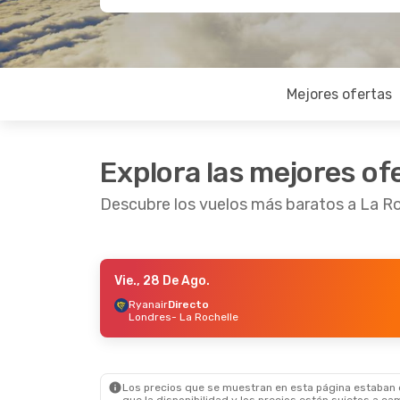
Mejores ofertas
Explora las mejores of
Descubre los vuelos más baratos a La Ro
Vie., 28 De Ago.
Mié., 26 De Ago.
- Lun., 31 De Ago.
Ryanair
Directo
Londres
- La Rochelle
Easyjet
Directo
Londres
- La Rochelle
Ryanair
Directo
La Rochelle
- Londres
Los precios que se muestran en esta página estaban di