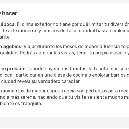
y hacer
r época
: El clima exterior no tiene por qué limitar tu diversi
s de arte moderno y museos de talla mundial hasta emblemáti
ante.
in agobios
: Viajar durante los meses de menor afluencia te 
quilidad. Podrás admirar las vistas, tener tu propio espacio 
a expresión
: Cuando hay menos turistas, la faceta más seren
ocal, participar en una clase de cocina o explorar barrios 
 ciudad revela su verdadero carácter.
s momentos de menor concurrencia son perfectos para recar
ncia más serena, haciendo que tu visita se sienta mucho m
iente es tranquilo.