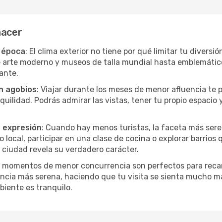
hacer
r época
: El clima exterior no tiene por qué limitar tu divers
e arte moderno y museos de talla mundial hasta emblemáticos
ante.
in agobios
: Viajar durante los meses de menor afluencia te 
quilidad. Podrás admirar las vistas, tener tu propio espacio 
a expresión
: Cuando hay menos turistas, la faceta más sere
ocal, participar en una clase de cocina o explorar barrios 
 ciudad revela su verdadero carácter.
s momentos de menor concurrencia son perfectos para recar
ncia más serena, haciendo que tu visita se sienta mucho m
iente es tranquilo.