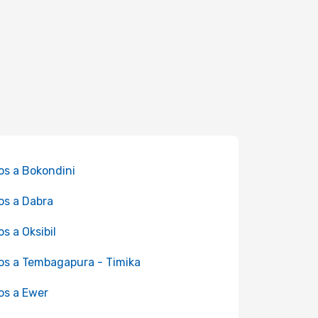
os a Bokondini
os a Dabra
os a Oksibil
os a Tembagapura - Timika
os a Ewer