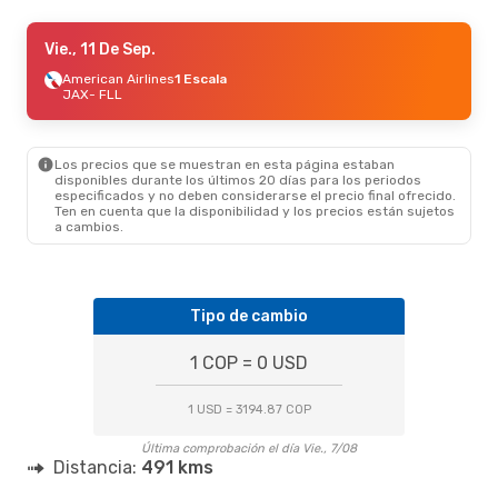
Vie., 2 De Oct.
Vie., 11 De Sep.
- Dom., 4 De Oct.
Breeze Airways
American Airlines
Directo
1 Escala
JAX
JAX
- FLL
- FLL
Breeze Airways
Directo
FLL
- JAX
Los precios que se muestran en esta página estaban
disponibles durante los últimos 20 días para los periodos
especificados y no deben considerarse el precio final ofrecido.
Ten en cuenta que la disponibilidad y los precios están sujetos
a cambios.
Tipo de cambio
1 COP = 0 USD
1 USD = 3194.87 COP
Última comprobación el día Vie., 7/08
Distancia:
491 kms