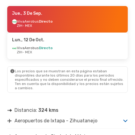
Lun., 12 De Oct.
Jue., 3 De Sep.
- Mar., 20 De Oct.
VivaAerobus
VivaAerobus
Directo
Directo
ZIH
ZIH
- MEX
- MEX
VivaAerobus
Directo
MEX
- ZIH
Lun., 12 De Oct.
VivaAerobus
Directo
ZIH
- MEX
Los precios que se muestran en esta página estaban
disponibles durante los últimos 20 días para los periodos
especificados y no deben considerarse el precio final ofrecido.
Ten en cuenta que la disponibilidad y los precios están sujetos
a cambios.
Distancia:
324 kms
Aeropuertos de Ixtapa - Zihuatanejo