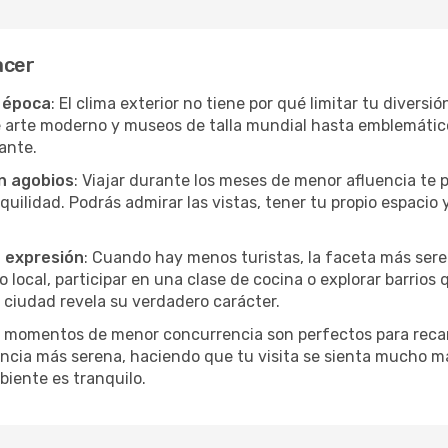
acer
r época
: El clima exterior no tiene por qué limitar tu divers
e arte moderno y museos de talla mundial hasta emblemáticos
ante.
in agobios
: Viajar durante los meses de menor afluencia te 
quilidad. Podrás admirar las vistas, tener tu propio espacio 
a expresión
: Cuando hay menos turistas, la faceta más sere
ocal, participar en una clase de cocina o explorar barrios 
 ciudad revela su verdadero carácter.
s momentos de menor concurrencia son perfectos para recar
ncia más serena, haciendo que tu visita se sienta mucho m
iente es tranquilo.