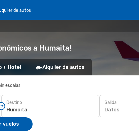
lquiler de autos
conómicos a Humaita!
o + Hotel
Alquiler de autos
Sin escalas
Destino
Salida
Datos
r vuelos