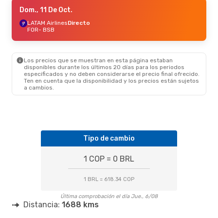
Dom., 11 De Oct.
Dom., 11 De Oct.
- Vie., 16 De Oct.
LATAM Airlines
LATAM Airlines
Directo
Directo
FOR
FOR
- BSB
- BSB
Azul Linhas Aereas Brasileiras
1 Escala
BSB
- FOR
Los precios que se muestran en esta página estaban
disponibles durante los últimos 20 días para los periodos
especificados y no deben considerarse el precio final ofrecido.
Ten en cuenta que la disponibilidad y los precios están sujetos
a cambios.
Tipo de cambio
1 COP = 0 BRL
1 BRL = 618.34 COP
Última comprobación el día Jue., 6/08
Distancia:
1688 kms