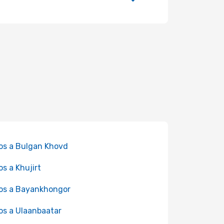
os a Bulgan Khovd
os a Khujirt
os a Bayankhongor
os a Ulaanbaatar