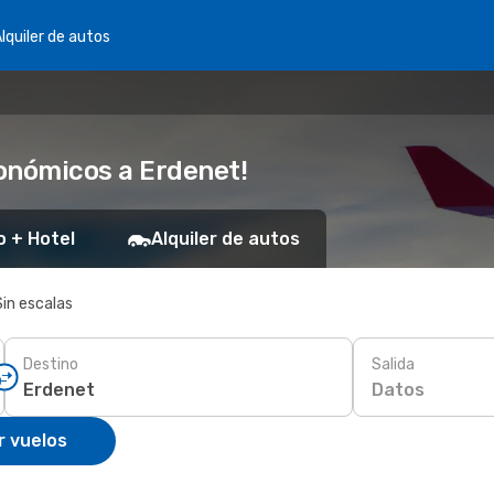
lquiler de autos
onómicos a Erdenet!
o + Hotel
Alquiler de autos
Sin escalas
Destino
Salida
Datos
r vuelos