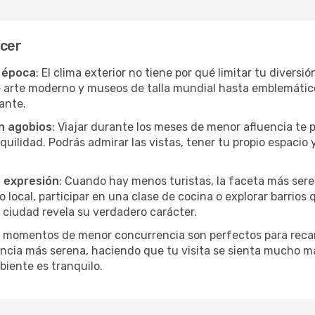
acer
r época
: El clima exterior no tiene por qué limitar tu divers
e arte moderno y museos de talla mundial hasta emblemáticos
ante.
in agobios
: Viajar durante los meses de menor afluencia te 
quilidad. Podrás admirar las vistas, tener tu propio espacio 
a expresión
: Cuando hay menos turistas, la faceta más seren
ocal, participar en una clase de cocina o explorar barrios 
 ciudad revela su verdadero carácter.
s momentos de menor concurrencia son perfectos para recar
ncia más serena, haciendo que tu visita se sienta mucho m
iente es tranquilo.