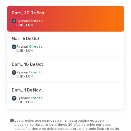
Vie., 23 De Oct.
Dom., 20 De Sep.
- Dom., 25 De Oct.
Ryanair
Ryanair
Directo
Directo
DUB
DUB
- LON
- LON
Ryanair
Directo
LON
- DUB
Mar., 6 De Oct.
Ryanair
Directo
DUB
- LON
Dom., 18 De Oct.
Ryanair
Directo
DUB
- LON
Dom., 1 De Nov.
Ryanair
Directo
DUB
- LON
Los precios que se muestran en esta página estaban
disponibles durante los últimos 20 días para los periodos
especificados y no deben considerarse el precio final ofrecido.