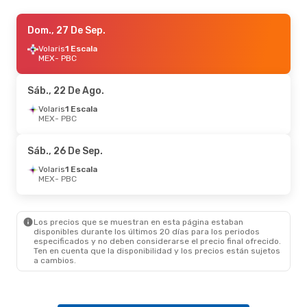
Mié., 21 De Oct.
Dom., 27 De Sep.
- Jue., 22 De Oct.
Volaris
Volaris
1 Escala
1 Escala
MEX
MEX
- PBC
- PBC
Volaris
1 Escala
PBC
- MEX
Sáb., 22 De Ago.
Sáb., 22 De Ago.
Volaris
1 Escala
- Sáb., 29 De Ago.
MEX
- PBC
Volaris
1 Escala
MEX
- PBC
Volaris
1 Escala
Sáb., 26 De Sep.
PBC
- MEX
Volaris
1 Escala
MEX
- PBC
Los precios que se muestran en esta página estaban
disponibles durante los últimos 20 días para los periodos
especificados y no deben considerarse el precio final ofrecido.
Ten en cuenta que la disponibilidad y los precios están sujetos
a cambios.