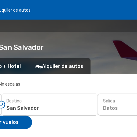
lquiler de autos
 San Salvador
o + Hotel
Alquiler de autos
Sin escalas
Destino
Salida
Datos
r vuelos