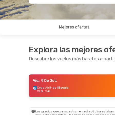
Mejores ofertas
Explora las mejores of
Descubre los vuelos más baratos a partir
Vie., 9 De Oct.
Jue., 15 De Oct.
- Lun., 19 De Oct.
Vie., 11
Copa Airlines
1 Escala
CLO
- SAL
Copa Airlines
1 Escala
Copa A
CLO
- SAL
CLO
- 
Copa Airlines
1 Escala
Copa A
SAL
- CLO
SAL
- 
Los precios que se muestran en esta página estaban di