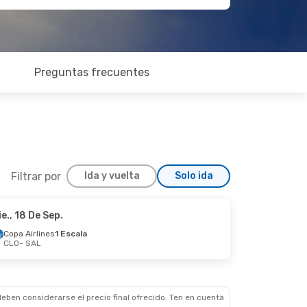
Preguntas frecuentes
Filtrar por
Ida y vuelta
Solo ida
ie., 18 De Sep.
Jue., 1 De Oct.
Copa Airlines
1 Escala
CLO
- SAL
ala
ala
eben considerarse el precio final ofrecido. Ten en cuenta