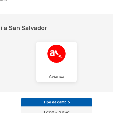
mbios.
5 De Ago.
- Vie., 28 De Ago.
Mié., 21 De Oct.
- 
irlines
1 Escala
Copa Airlines
1 Esc
SAL
CLO
- SAL
irlines
1 Escala
Copa Airlines
1 Esc
CLO
SAL
- CLO
i a San Salvador
Avianca
Tipo de cambio
1 COP = 0 SVC