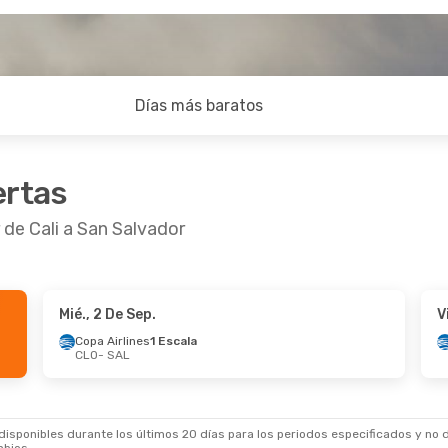
Días más baratos
ertas
 de Cali a San Salvador
Mié., 2 De Sep.
V
 De Sep.
- Lun., 14 De Sep.
Mar., 29 De Sep.
- 
Copa Airlines
1 Escala
CLO
- SAL
irlines
1 Escala
Copa Airlines
1 Esc
SAL
CLO
- SAL
irlines
1 Escala
Copa Airlines
1 Esc
CLO
SAL
- CLO
sponibles durante los últimos 20 días para los periodos especificados y no d