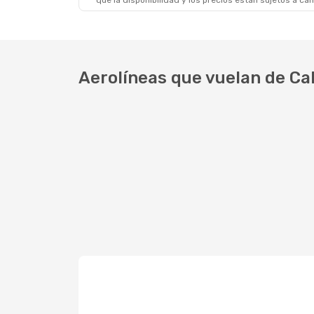
que la disponibilidad y los precios están sujetos a ca
Sáb., 19 De Sep.
- Vie., 25 De Sep.
Mar., 2
Copa Airlines
1 Escala
Copa A
CLO
- SAL
CLO
- 
Copa Airlines
1 Escala
Copa A
SAL
- CLO
SAL
- 
Aerolíneas que vuelan de Cal