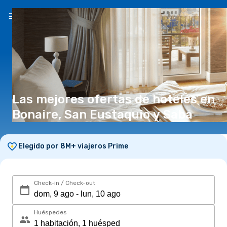
ES
($)
Las mejores ofertas de hoteles en
Bonaire, San Eustaquio y Saba
Elegido por 8M+ viajeros Prime
Check-in / Check-out
Huéspedes