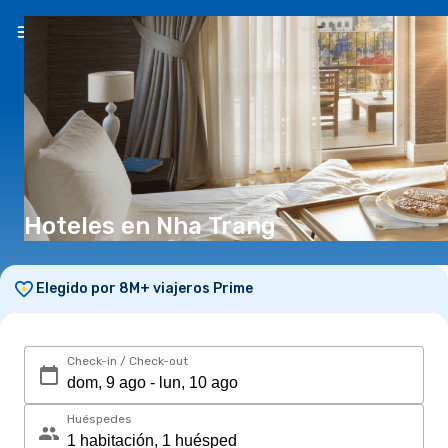
ES
($)
Hoteles en Nha Trang
Elegido por 8M+ viajeros Prime
Check-in / Check-out
Huéspedes