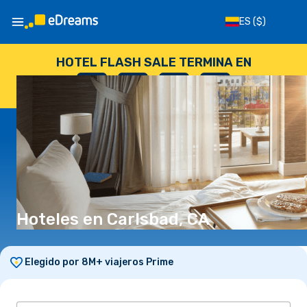
ES
($)
HOTEL FLASH SALE TERMINA EN
--
:
--
:
--
:
--
DÍAS
HORAS
MINUTOS
SEGUNDOS
Hoteles en Carlsbad, CA
Elegido por 8M+ viajeros Prime