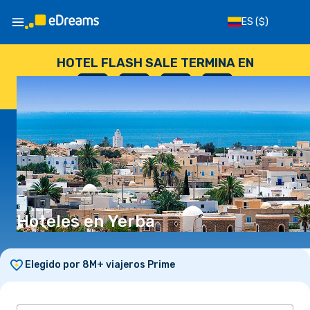
ES
($)
HOTEL FLASH SALE TERMINA EN
--
:
--
:
--
:
--
DÍAS
HORAS
MINUTOS
SEGUNDOS
Hoteles en Yerba
Elegido por 8M+ viajeros Prime