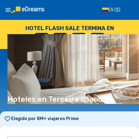
ES
($)
HOTEL FLASH SALE TERMINA EN
--
:
--
:
--
:
--
DÍAS
HORAS
MINUTOS
SEGUNDOS
Hoteles en Terceira Island
Elegido por 8M+ viajeros Prime