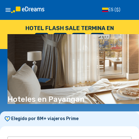
ES
($)
HOTEL FLASH SALE TERMINA EN
--
:
--
:
--
:
--
DÍAS
HORAS
MINUTOS
SEGUNDOS
Hoteles en Payangan
Elegido por 8M+ viajeros Prime