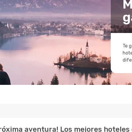
M
g
Te g
hote
dife
próxima aventura! Los mejores hoteles