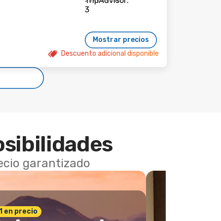
257 reseñas
Mostrar precios
Descuento adicional disponible
osibilidades
recio garantizado
 1 en precio