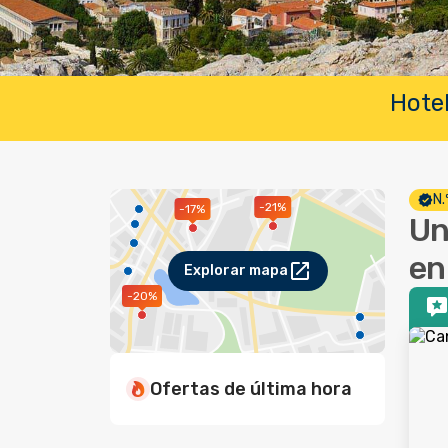
Hotel
N.
-21%
-17%
Un
en
Explorar mapa
-20%
Ofertas de última hora