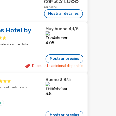
231.066
COP
por noche
Mostrar detalles
Muy bueno
4,1
/5
s Hotel by
887 reseñas
sde el centro de la
Mostrar precios
Descuento adicional disponible
Bueno
3,8
/5
sde el centro de la
1.765 reseñas
Mostrar precios