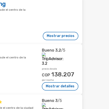
ng
sde el centro de la
Mostrar precios
Bueno
3,2
/5
sde el centro de la
322 reseñas
precio desde
138.207
COP
por noche
Mostrar detalles
Bueno
3
/5
e el centro de la ciudad