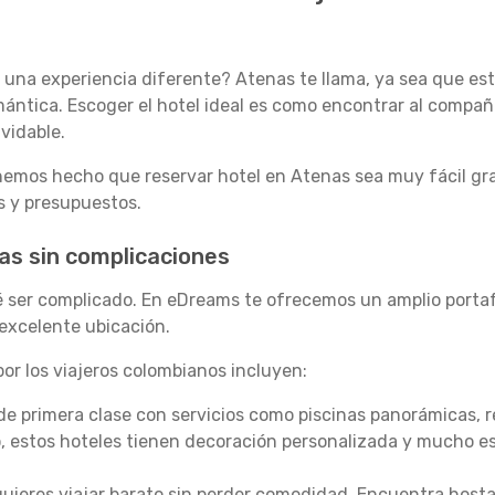
una experiencia diferente? Atenas te llama, ya sea que esté
ántica. Escoger el hotel ideal es como encontrar al compañ
vidable.
emos hecho que reservar hotel en Atenas sea muy fácil gra
os y presupuestos.
nas sin complicaciones
é ser complicado. En eDreams te ofrecemos un amplio portaf
excelente ubicación.
or los viajeros colombianos incluyen:
de primera clase con servicios como piscinas panorámicas, 
o, estos hoteles tienen decoración personalizada y mucho est
 quieres viajar barato sin perder comodidad. Encuentra host