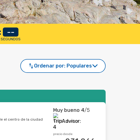
:
--
SEGUNDOS
Ordenar por:
Populares
Muy bueno
4
/5
e el centro de la ciudad
1.396 reseñas
precio desde