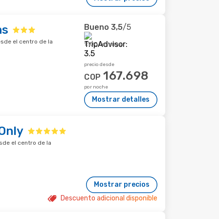
Bueno
3,5
/5
ns
sde el centro de la
1.100 reseñas
precio desde
167.698
COP
por noche
Mostrar detalles
 Only
sde el centro de la
Mostrar precios
Descuento adicional disponible