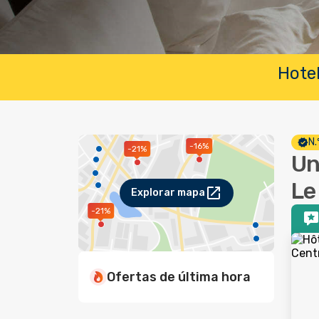
Hotel
N.
-16%
-21%
Un
Le
Explorar mapa
-21%
Ofertas de última hora