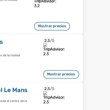
2.600 reseñas
Mostrar precios
2,5
/5
s
345 reseñas
o de la ciudad
Mostrar precios
2,5
/5
l Le Mans
90 reseñas
esde el centro de la