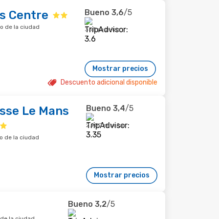
Bueno
3,6
/5
s Centre
ro de la ciudad
355 reseñas
Mostrar precios
Descuento adicional disponible
Bueno
3,4
/5
asse Le Mans
2.900 reseñas
o de la ciudad
Mostrar precios
Bueno
3,2
/5
de la ciudad