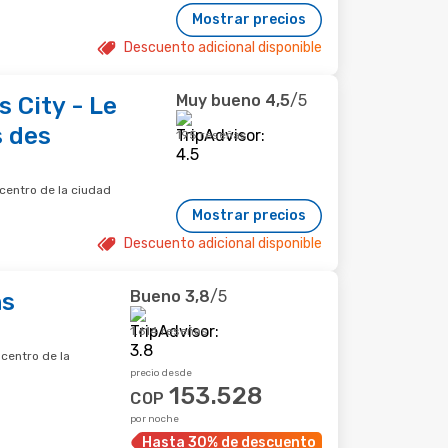
Mostrar precios
Descuento adicional disponible
Muy bueno
4,5
/5
 City - Le
s des
195 reseñas
centro de la ciudad
Mostrar precios
Descuento adicional disponible
Bueno
3,8
/5
ns
1.614 reseñas
 centro de la
precio desde
153.528
COP
por noche
Hasta 30% de descuento