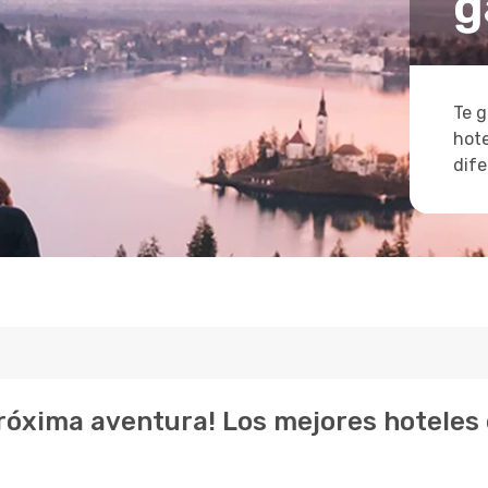
g
Te g
hote
dife
próxima aventura! Los mejores hoteles