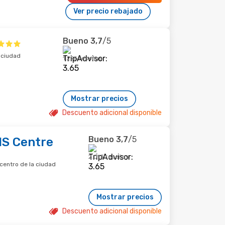
Ver precio rebajado
Bueno
3,7
/5
 ciudad
1.226 reseñas
Mostrar precios
Descuento adicional disponible
Bueno
3,7
/5
S Centre
2.013 reseñas
centro de la ciudad
Mostrar precios
Descuento adicional disponible