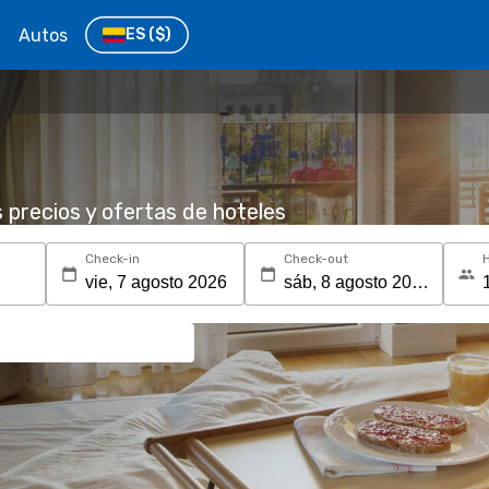
Autos
ES
($)
s precios y ofertas de hoteles
Check-in
Check-out