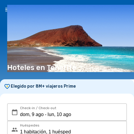
ES
($)
Hoteles en Tenerife
Elegido por 8M+ viajeros Prime
Check-in / Check-out
Huéspedes