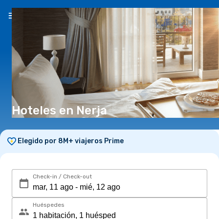
ES
($)
Hoteles en Nerja
Elegido por 8M+ viajeros Prime
Check-in / Check-out
Huéspedes