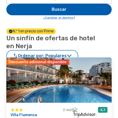
Buscar
¿Cambiar el destino?
N.º 1 en precio con Prime
Un sinfín de ofertas de hotel
en Nerja
Ordenar por:
Populares
Descuento adicional disponible
(1.462)
4,7
Villa Flamenca