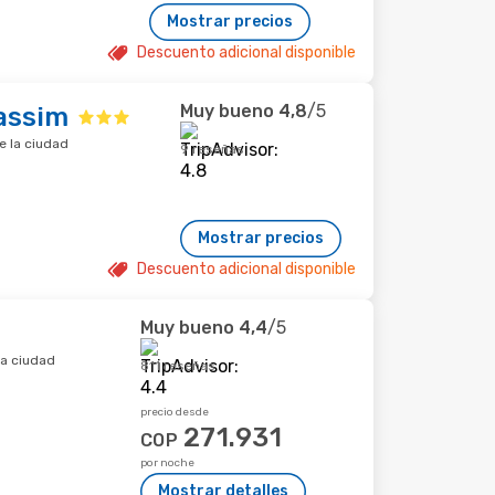
Mostrar precios
Descuento adicional disponible
Muy bueno
4,8
/5
assim
e la ciudad
9 reseñas
Mostrar precios
Descuento adicional disponible
Muy bueno
4,4
/5
la ciudad
811 reseñas
precio desde
271.931
COP
por noche
Mostrar detalles