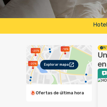
Hotel
N.
-16%
-20%
Un
en
-20%
Explorar mapa
Ofertas de última hora