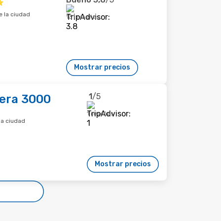
e la ciudad
131 reseñas
Mostrar precios
1
/5
era 3000
1 reseñas
la ciudad
Mostrar precios