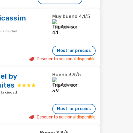
Muy bueno
4,1
/5
icassim
431 reseñas
 la ciudad
Mostrar precios
Descuento adicional disponible
Bueno
3,9
/5
el by
uites
2.410 reseñas
 la ciudad
Mostrar precios
Descuento adicional disponible
Bueno
3,8
/5