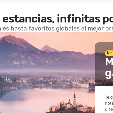
 estancias, infinitas p
les hasta favoritos globales al mejor p
N.º
M
g
Te g
hote
dife