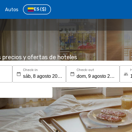
Autos
ES
($)
s precios y ofertas de hoteles
Check-in
Check-out