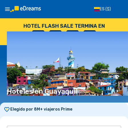
ES
($)
HOTEL FLASH SALE TERMINA EN
--
:
--
:
--
:
--
DÍAS
HORAS
MINUTOS
SEGUNDOS
Hoteles en Guayaquil
Elegido por 8M+ viajeros Prime