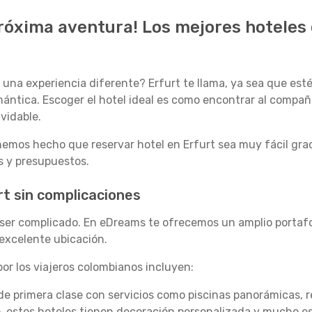
próxima aventura! Los mejores hoteles 
una experiencia diferente? Erfurt te llama, ya sea que esté
ántica. Escoger el hotel ideal es como encontrar al compañ
vidable.
emos hecho que reservar hotel en Erfurt sea muy fácil grac
os y presupuestos.
rt sin complicaciones
é ser complicado. En eDreams te ofrecemos un amplio portafo
excelente ubicación.
or los viajeros colombianos incluyen:
de primera clase con servicios como piscinas panorámicas, 
o, estos hoteles tienen decoración personalizada y mucho est