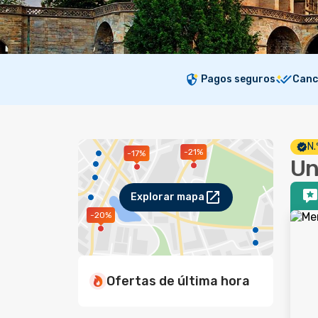
Pagos seguros
Canc
N.
-21%
-17%
Un
Explorar mapa
-20%
Ofertas de última hora