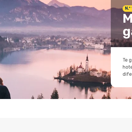
N.º
M
g
Te g
hote
dife