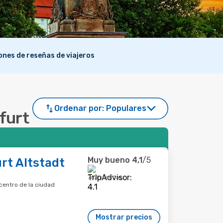
lones de reseñas de viajeros
Ordenar por:
Populares
rfurt
Muy bueno
4,1
/5
rt Altstadt
763 reseñas
 centro de la ciudad
Mostrar precios