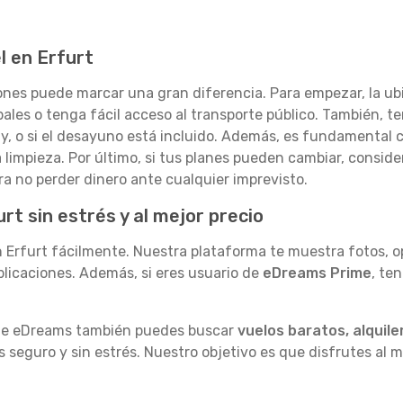
l en Erfurt
ones puede marcar una gran diferencia. Para empezar, la ub
pales o tenga fácil acceso al transporte público. También, te
ndly, o si el desayuno está incluido. Además, es fundamental 
la limpieza. Por último, si tus planes pueden cambiar, conside
a no perder dinero ante cualquier imprevisto.
rt sin estrés y al mejor precio
rfurt fácilmente. Nuestra plataforma te muestra fotos, op
plicaciones. Además, si eres usuario de
eDreams Prime
, te
esde eDreams también puedes buscar
vuelos baratos, alquile
s seguro y sin estrés. Nuestro objetivo es que disfrutes al 