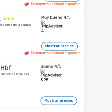
Descuento adicional disponible
Muy bueno
4
/5
t
el centro de la ciudad
307 reseñas
Mostrar precios
Descuento adicional disponible
Bueno
4
/5
-Hbf
l centro de la ciudad
3.410 reseñas
Mostrar precios