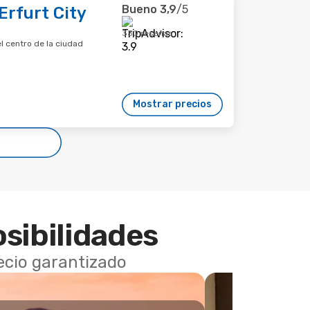
Bueno
3,9
/5
Erfurt City
330 reseñas
el centro de la ciudad
Mostrar precios
osibilidades
recio garantizado