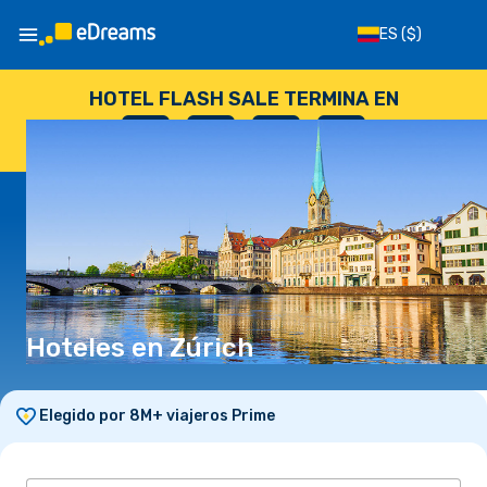
ES
($)
HOTEL FLASH SALE TERMINA EN
--
:
--
:
--
:
--
DÍAS
HORAS
MINUTOS
SEGUNDOS
Hoteles en Zúrich
Elegido por 8M+ viajeros Prime