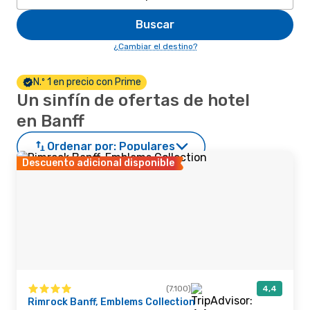
Buscar
¿Cambiar el destino?
N.º 1 en precio con Prime
Un sinfín de ofertas de hotel
en Banff
Ordenar por:
Populares
Descuento adicional disponible
(7.100)
4,4
Rimrock Banff, Emblems Collection