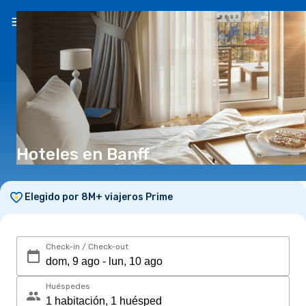
ES
($)
Hoteles en Banff
Elegido por 8M+ viajeros Prime
Check-in / Check-out
Huéspedes