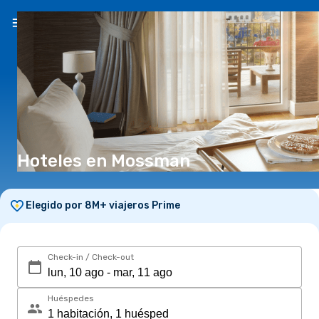
ES
($)
Hoteles en Mossman
Elegido por 8M+ viajeros Prime
Check-in / Check-out
Huéspedes