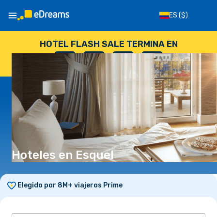
ES
($)
HOTEL FLASH SALE TERMINA EN
--
:
--
:
--
:
--
DÍAS
HORAS
MINUTOS
SEGUNDOS
Hoteles en Esquel
Elegido por 8M+ viajeros Prime