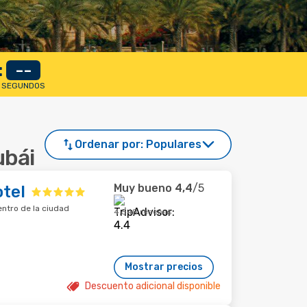
:
--
SEGUNDOS
Ordenar por:
Populares
ubái
Muy bueno
4,4
/5
tel
entro de la ciudad
4.548 reseñas
Mostrar precios
Descuento adicional disponible