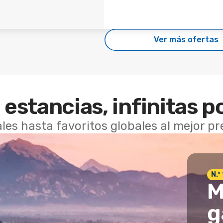
Ver más ofertas
 estancias, infinitas p
les hasta favoritos globales al mejor p
N.º
M
g