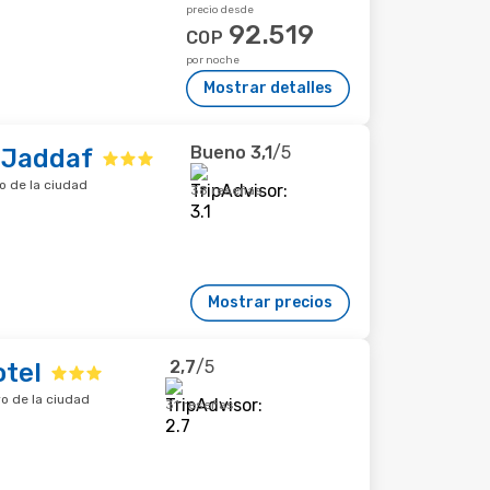
precio desde
92.519
COP
por noche
Mostrar detalles
Bueno
3,1
/5
 Jaddaf
o de la ciudad
38 reseñas
Mostrar precios
2,7
/5
otel
ro de la ciudad
31 reseñas