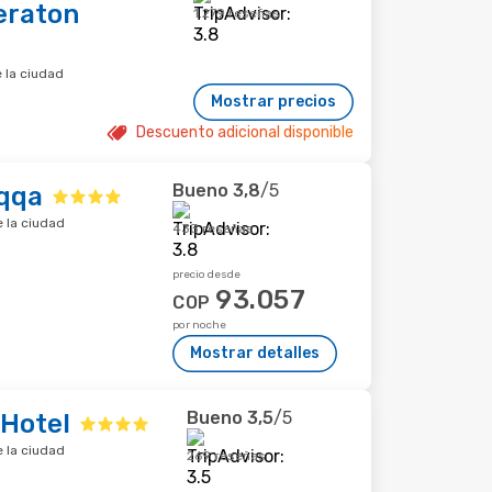
eraton
1.279 reseñas
e la ciudad
Mostrar precios
Descuento adicional disponible
Bueno
3,8
/5
qqa
e la ciudad
433 reseñas
precio desde
93.057
COP
por noche
Mostrar detalles
Bueno
3,5
/5
Hotel
e la ciudad
269 reseñas