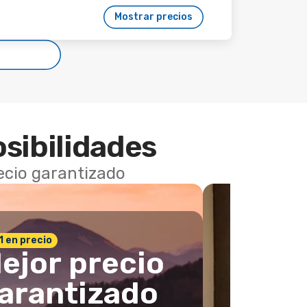
Mostrar precios
osibilidades
recio garantizado
 1 en precio
ejor precio
arantizado