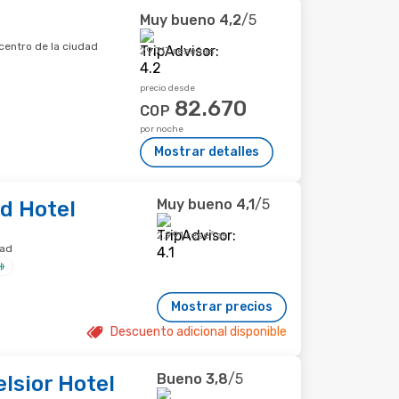
Muy bueno
4,2
/5
centro de la ciudad
29.717 reseñas
precio desde
82.670
COP
por noche
Mostrar detalles
Muy bueno
4,1
/5
d Hotel
2.991 reseñas
dad
Mostrar precios
Descuento adicional disponible
Bueno
3,8
/5
lsior Hotel