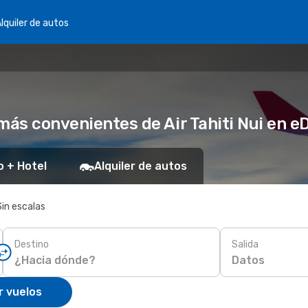
lquiler de autos
 más convenientes de Air Tahiti Nui en 
o + Hotel
Alquiler de autos
Sin escalas
Destino
Salida
Datos
r vuelos