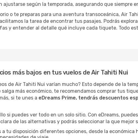
en ajustarse según la temporada, asegurando que siempre e
orio o te preparas para una aventura transoceánica, Air Tahi
cilitamos la tarea de encontrar tus pasajes. Podrás explora
ifas y entender al detalle qué incluye cada tiquete. Todo esto
os más bajos en tus vuelos de Air Tahiti Nui
éreos de Air Tahiti Nui varían mucho? Esto depende de la te
 te salga más económico, te recomendamos comprar tus tiquet
más, si te unes a
eDreams Prime, tendrás descuentos esp
llo si puedes ver todo en un solo sitio. Con eDreams, puedes
 clara de las alternativas y podrás seleccionar la que mejor s
 a tu disposición diferentes opciones, desde la económica
 necesidades de viaje.