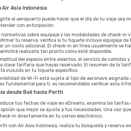
 Air Asia Indonesia
igirte al aeropuerto puede hacer que el día de tu viaje sea
tender con anticipación:
 normativas sobre equipaje y las modalidades de check-in va
irmar tu reserva, verifica si tu tiquete incluye equipaje d
r un costo adicional. El check-in en línea usualmente se hab
permitirá realizarlo tan pronto como esté disponible.
mplitud del espacio entre asientos, el servicio de comidas 
 clase tarifaria que hayas reservado. El resumen de la tar
á incluido en tu tiquete específico.
nibilidad de Wi-Fi está sujeta al tipo de aeronave asignada 
s fundamental para ti, es recomendable verificar esta info
ia desde Bali hacia Perth
roduce tus fechas de viaje en eDreams, examina las tarifas d
opción que mejor se ajuste a tus necesidades. Una vez que 
 check-in directamente en tu correo electrónico.
Perth con Air Asia Indonesia, realiza tu búsqueda y reserva