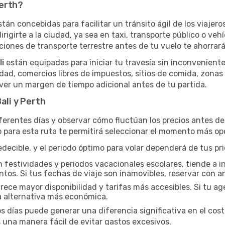
Perth?
stán concebidas para facilitar un tránsito ágil de los viajer
dirigirte a la ciudad, ya sea en taxi, transporte público o veh
iones de transporte terrestre antes de tu vuelo te ahorrará 
i
están equipadas para iniciar tu travesía sin inconvenient
dad, comercios libres de impuestos, sitios de comida, zonas
er un margen de tiempo adicional antes de tu partida.
ali y Perth
iferentes días y observar cómo fluctúan los precios antes d
 para esta ruta te permitirá seleccionar el momento más opo
ecible, y el periodo óptimo para volar dependerá de tus pri
n festividades y periodos vacacionales escolares, tiende a i
ntos. Si tus fechas de viaje son inamovibles, reservar con an
ce mayor disponibilidad y tarifas más accesibles. Si tu agen
a alternativa más económica.
os días puede generar una diferencia significativa en el cos
una manera fácil de evitar gastos excesivos.