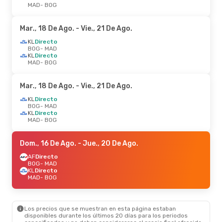
MAD
- BOG
Mar., 18 De Ago.
- Vie., 21 De Ago.
KL
Directo
BOG
- MAD
KL
Directo
MAD
- BOG
Mar., 18 De Ago.
- Vie., 21 De Ago.
KL
Directo
BOG
- MAD
KL
Directo
MAD
- BOG
Dom., 16 De Ago.
- Jue., 20 De Ago.
AF
Directo
BOG
- MAD
KL
Directo
MAD
- BOG
Los precios que se muestran en esta página estaban
disponibles durante los últimos 20 días para los periodos