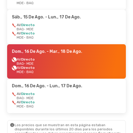
MDE
- BAQ
Sáb., 15 De Ago.
- Lun., 17 De Ago.
AV
Directo
BAQ
- MDE
AV
Directo
MDE
- BAQ
Dom., 16 De Ago.
- Mar., 18 De Ago.
AV
Directo
BAQ
- MDE
AV
Directo
MDE
- BAQ
Dom., 16 De Ago.
- Lun., 17 De Ago.
AV
Directo
BAQ
- MDE
AV
Directo
MDE
- BAQ
Los precios que se muestran en esta página estaban
disponibles durante los últimos 20 días para los periodos