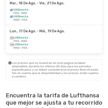
Mar., 18 De Ago.
- Vie., 21 De Ago.
UX
Directo
FRA
- MAD
UX
Directo
MAD
- FRA
Lun., 17 De Ago.
- Mié., 19 De Ago.
LH
Directo
FRA
- MAD
LH
Directo
MAD
- FRA
Los precios que se muestran en esta página estaban
disponibles durante los últimos 20 días para los periodos
especificados y no deben considerarse el precio final ofrecido.
Ten en cuenta que la disponibilidad y los precios están sujetos
a cambios.
Encuentra la tarifa de Lufthansa
que mejor se ajusta a tu recorrido