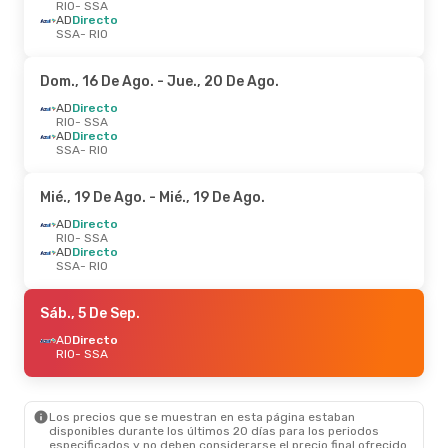
RIO
- SSA
AD
Directo
SSA
- RIO
Dom., 16 De Ago.
- Jue., 20 De Ago.
AD
Directo
RIO
- SSA
AD
Directo
SSA
- RIO
Mié., 19 De Ago.
- Mié., 19 De Ago.
AD
Directo
RIO
- SSA
AD
Directo
SSA
- RIO
Sáb., 5 De Sep.
AD
Directo
RIO
- SSA
Los precios que se muestran en esta página estaban
disponibles durante los últimos 20 días para los periodos
especificados y no deben considerarse el precio final ofrecido.