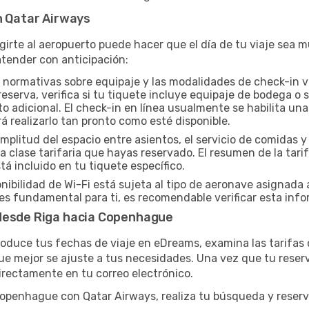
n Qatar Airways
igirte al aeropuerto puede hacer que el día de tu viaje sea
tender con anticipación:
 normativas sobre equipaje y las modalidades de check-in va
eserva, verifica si tu tiquete incluye equipaje de bodega o
o adicional. El check-in en línea usualmente se habilita una
rá realizarlo tan pronto como esté disponible.
mplitud del espacio entre asientos, el servicio de comidas 
 clase tarifaria que hayas reservado. El resumen de la tar
á incluido en tu tiquete específico.
nibilidad de Wi-Fi está sujeta al tipo de aeronave asignada 
s fundamental para ti, es recomendable verificar esta info
 desde Riga hacia Copenhague
troduce tus fechas de viaje en eDreams, examina las tarifas
ue mejor se ajuste a tus necesidades. Una vez que tu reserva
directamente en tu correo electrónico.
 Copenhague con Qatar Airways, realiza tu búsqueda y rese