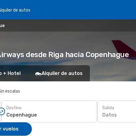
lquiler de autos
ue
Airways desde Riga hacia Copenhague
o + Hotel
Alquiler de autos
Sin escalas
Destino
Salida
Datos
r vuelos