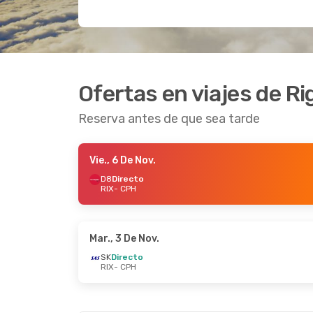
Ofertas en viajes de R
Reserva antes de que sea tarde
Vie., 6 De Nov.
D8
Directo
RIX
- CPH
Mar., 3 De Nov.
SK
Directo
RIX
- CPH