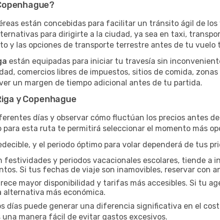
 Copenhague?
aéreas están concebidas para facilitar un tránsito ágil de los 
ternativas para dirigirte a la ciudad, ya sea en taxi, transpo
o y las opciones de transporte terrestre antes de tu vuelo t
ga
están equipadas para iniciar tu travesía sin inconvenien
dad, comercios libres de impuestos, sitios de comida, zonas
er un margen de tiempo adicional antes de tu partida.
 Riga y Copenhague
iferentes días y observar cómo fluctúan los precios antes d
 para esta ruta te permitirá seleccionar el momento más opo
ecible, y el periodo óptimo para volar dependerá de tus pri
n festividades y periodos vacacionales escolares, tiende a i
ntos. Si tus fechas de viaje son inamovibles, reservar con an
ce mayor disponibilidad y tarifas más accesibles. Si tu agen
a alternativa más económica.
os días puede generar una diferencia significativa en el cos
una manera fácil de evitar gastos excesivos.