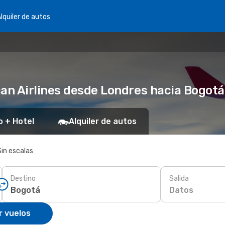
lquiler de autos
an Airlines desde Londres hacia Bogotá
o + Hotel
Alquiler de autos
Sin escalas
Destino
Salida
Datos
r vuelos