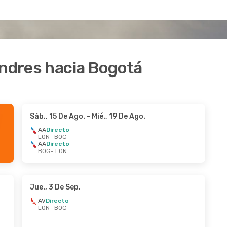
ondres hacia Bogotá
Sáb., 15 De Ago.
- Mié., 19 De Ago.
AA
Directo
LON
- BOG
AA
Directo
BOG
- LON
Jue., 3 De Sep.
AV
Directo
LON
- BOG