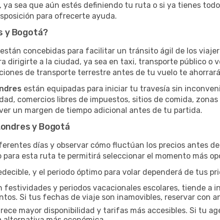
 ya sea que aún estés definiendo tu ruta o si ya tienes todo
isposición para ofrecerte ayuda.
s y Bogotá?
 están concebidas para facilitar un tránsito ágil de los viaje
ra dirigirte a la ciudad, ya sea en taxi, transporte público o 
iones de transporte terrestre antes de tu vuelo te ahorrará 
ondres
están equipadas para iniciar tu travesía sin inconve
dad, comercios libres de impuestos, sitios de comida, zonas
er un margen de tiempo adicional antes de tu partida.
 Londres y Bogotá
iferentes días y observar cómo fluctúan los precios antes d
 para esta ruta te permitirá seleccionar el momento más opo
ecible, y el periodo óptimo para volar dependerá de tus pri
n festividades y periodos vacacionales escolares, tiende a i
ntos. Si tus fechas de viaje son inamovibles, reservar con an
ce mayor disponibilidad y tarifas más accesibles. Si tu agen
a alternativa más económica.