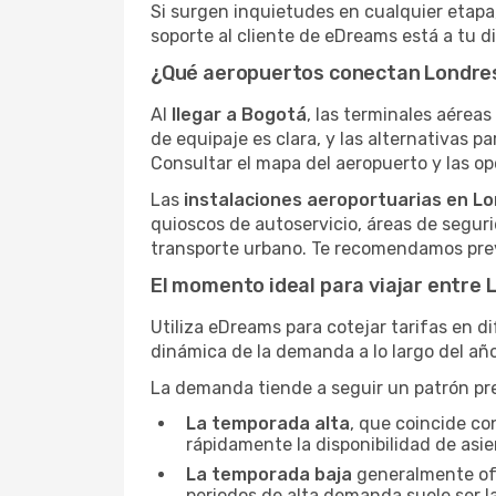
Si surgen inquietudes en cualquier etapa,
soporte al cliente de eDreams está a tu d
¿Qué aeropuertos conectan Londre
Al
llegar a Bogotá
, las terminales aéreas
de equipaje es clara, y las alternativas pa
Consultar el mapa del aeropuerto y las opc
Las
instalaciones aeroportuarias en L
quioscos de autoservicio, áreas de seguri
transporte urbano. Te recomendamos prev
El momento ideal para viajar entre
Utiliza eDreams para cotejar tarifas en d
dinámica de la demanda a lo largo del año
La demanda tiende a seguir un patrón pred
La temporada alta
, que coincide co
rápidamente la disponibilidad de asie
La temporada baja
generalmente ofre
periodos de alta demanda suele ser l