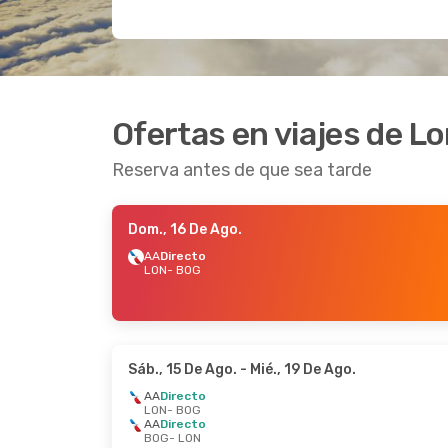
Ofertas en viajes de L
Reserva antes de que sea tarde
Dom., 16 De Ago.
AA
Directo
LON
- BOG
Sáb., 15 De Ago.
- Mié., 19 De Ago.
AA
Directo
LON
- BOG
AA
Directo
BOG
- LON