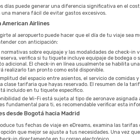
os días puede generar una diferencia significativa en el cos
una manera fácil de evitar gastos excesivos.
n American Airlines
igirte al aeropuerto puede hacer que el día de tu viaje sea
tender con anticipación:
 normativas sobre equipaje y las modalidades de check-in va
eserva, verifica si tu tiquete incluye equipaje de bodega o
o adicional. El check-in en línea usualmente se habilita una
rá realizarlo tan pronto como esté disponible.
mplitud del espacio entre asientos, el servicio de comidas 
 clase tarifaria que hayas reservado. El resumen de la tar
á incluido en tu tiquete específico.
nibilidad de Wi-Fi está sujeta al tipo de aeronave asignada 
s fundamental para ti, es recomendable verificar esta info
nes desde Bogotá hacia Madrid
roduce tus fechas de viaje en eDreams, examina las tarifas 
opción que mejor se ajuste a tus necesidades. Una vez que 
 check-in directamente en tu correo electrónico.