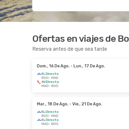
Ofertas en viajes de B
Reserva antes de que sea tarde
Dom., 16 De Ago.
- Lun., 17 De Ago.
KL
Directo
BOG
- MAD
AV
Directo
MAD
- BOG
Mar., 18 De Ago.
- Vie., 21 De Ago.
KL
Directo
BOG
- MAD
KL
Directo
MAD
- BOG