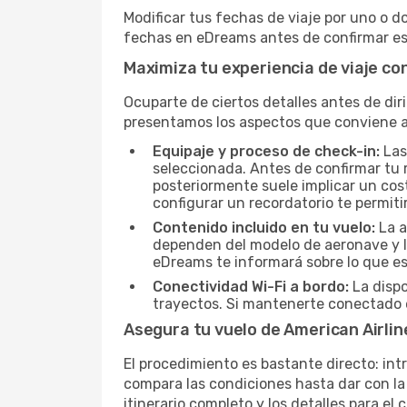
Modificar tus fechas de viaje por uno o d
fechas en eDreams antes de confirmar es 
Maximiza tu experiencia de viaje co
Ocuparte de ciertos detalles antes de dir
presentamos los aspectos que conviene a
Equipaje y proceso de check-in:
Las
seleccionada. Antes de confirmar tu r
posteriormente suele implicar un cost
configurar un recordatorio te permiti
Contenido incluido en tu vuelo:
La a
dependen del modelo de aeronave y la
eDreams te informará sobre lo que est
Conectividad Wi-Fi a bordo:
La dispo
trayectos. Si mantenerte conectado e
Asegura tu vuelo de American Airli
El procedimiento es bastante directo: int
compara las condiciones hasta dar con la 
itinerario completo y los detalles para el