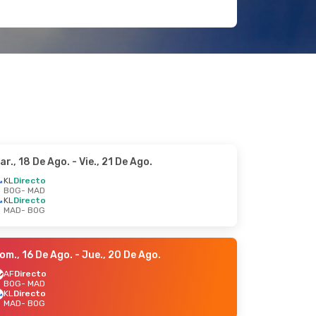
ar., 18 De Ago.
- Vie., 21 De Ago.
KL
Directo
BOG
- MAD
KL
Directo
MAD
- BOG
om., 16 De Ago.
- Jue., 20 De Ago.
AF
Directo
BOG
- MAD
KL
Directo
MAD
- BOG