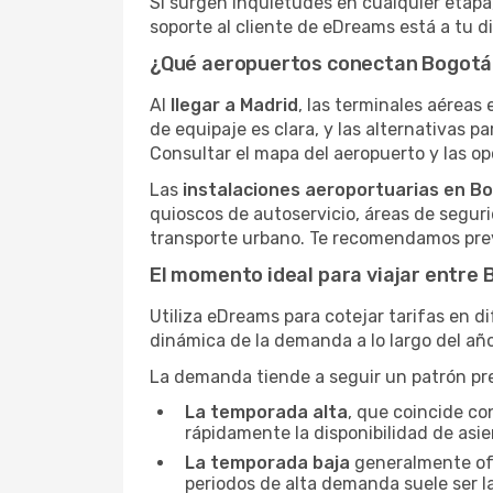
Si surgen inquietudes en cualquier etapa,
soporte al cliente de eDreams está a tu d
¿Qué aeropuertos conectan Bogotá
Al
llegar a Madrid
, las terminales aéreas 
de equipaje es clara, y las alternativas pa
Consultar el mapa del aeropuerto y las opc
Las
instalaciones aeroportuarias en B
quioscos de autoservicio, áreas de seguri
transporte urbano. Te recomendamos prev
El momento ideal para viajar entre 
Utiliza eDreams para cotejar tarifas en d
dinámica de la demanda a lo largo del año
La demanda tiende a seguir un patrón pred
La temporada alta
, que coincide co
rápidamente la disponibilidad de asie
La temporada baja
generalmente ofre
periodos de alta demanda suele ser l