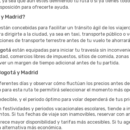
 ya sea que aún estés definiendo tu ruta o si ya tienes todo
isposición para ofrecerte ayuda.
 y Madrid?
están concebidas para facilitar un tránsito ágil de los viaje
ra dirigirte a la ciudad, ya sea en taxi, transporte público o 
iones de transporte terrestre antes de tu vuelo te ahorrará 
ogotá
están equipadas para iniciar tu travesía sin inconven
dad, comercios libres de impuestos, sitios de comida, zonas
er un margen de tiempo adicional antes de tu partida.
Bogotá y Madrid
iferentes días y observar cómo fluctúan los precios antes d
 para esta ruta te permitirá seleccionar el momento más opo
ecible, y el periodo óptimo para volar dependerá de tus pri
n festividades y periodos vacacionales escolares, tiende a i
ntos. Si tus fechas de viaje son inamovibles, reservar con an
ce mayor disponibilidad y tarifas más accesibles. Si tu agen
a alternativa más económica.