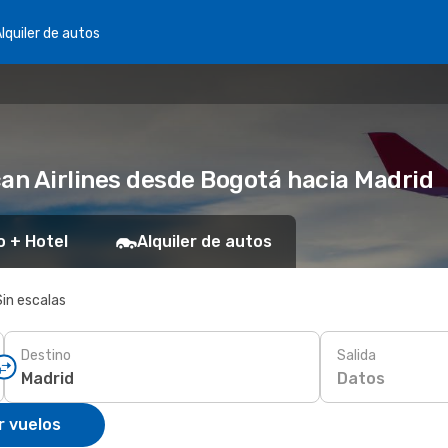
lquiler de autos
an Airlines desde Bogotá hacia Madrid
o + Hotel
Alquiler de autos
Sin escalas
Destino
Salida
Datos
r vuelos